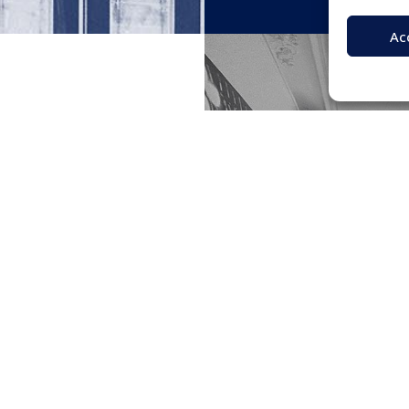
Ac
est un cabinet
roit des affaires
repreneurs, start-
d’investissement,
 humaine et un
a pour ambition
e adapté à leurs
 économique.