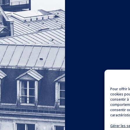
Pour offrir 
cookies pou
consentir à
comportemen
consentir o
caractéristi
Gérer les s