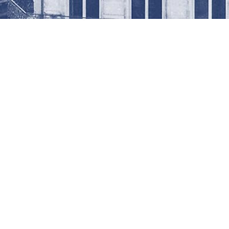
Le Cabinet fondé par Alexia Lekieffre 
indépendant spécialisé dans le conseil en d
intervenant auprès d’une clientèle variée (ent
ups, TPE à l'ETI cotée et non cotée, fonds 
professions libérales).
Privilégiant une structure à taille
accompagnement personnalisé, le Cabinet 
d’offrir à ses clients un service sur-mesur
contraintes sectorielles et leur environnement