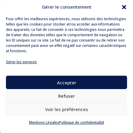
Gérer le consentement
Pour offrir les meilleures expériences, nous utilisons des technologies
telles que les cookies pour stocker et/ou accéder aux informations
des appareils. Le fait de consentir à ces technologies nous permettra
de traiter des données telles que le comportement de navigation ou
190 Boulevard Haussmann
les ID uniques sur ce site. Le fait de ne pas consentir ou de retirer son
consentement peut avoir un effet négatif sur certaines caractéristiques
75008 Paris
et fonctions.
T. + 33 (
0)1 76 21 77 00
Gérer les services
contact@lekieffre-avocats.com
Accueil
Accepter
Le cabinet
Blog
Refuser
Contact
Mentions Légales
Voir les préférences
Politique de confidentialité
Conception :
WEBAIX
Mentions Légales
Politique de confidentialité