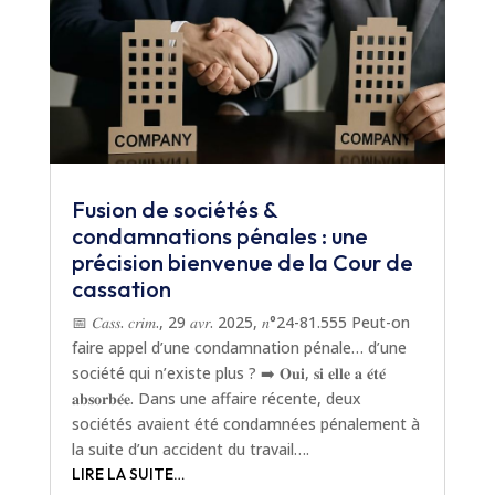
Fusion de sociétés &
condamnations pénales : une
précision bienvenue de la Cour de
cassation
📅 𝐶𝑎𝑠𝑠. 𝑐𝑟𝑖𝑚., 29 𝑎𝑣𝑟. 2025, 𝑛°24-81.555 Peut-on
faire appel d’une condamnation pénale… d’une
société qui n’existe plus ? ➡️ 𝐎𝐮𝐢, 𝐬𝐢 𝐞𝐥𝐥𝐞 𝐚 𝐞́𝐭𝐞́
𝐚𝐛𝐬𝐨𝐫𝐛𝐞́𝐞. Dans une affaire récente, deux
sociétés avaient été condamnées pénalement à
la suite d’un accident du travail….
LIRE LA SUITE…