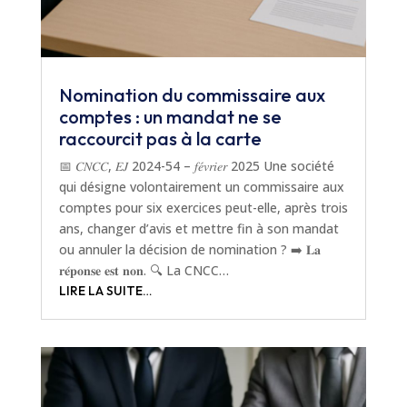
Nomination du commissaire aux
comptes : un mandat ne se
raccourcit pas à la carte
📅 𝐶𝑁𝐶𝐶, 𝐸𝐽 2024-54 – 𝑓𝑒́𝑣𝑟𝑖𝑒𝑟 2025 Une société
qui désigne volontairement un commissaire aux
comptes pour six exercices peut-elle, après trois
ans, changer d’avis et mettre fin à son mandat
ou annuler la décision de nomination ? ➡️ 𝐋𝐚
𝐫𝐞́𝐩𝐨𝐧𝐬𝐞 𝐞𝐬𝐭 𝐧𝐨𝐧. 🔍 La CNCC…
LIRE LA SUITE…