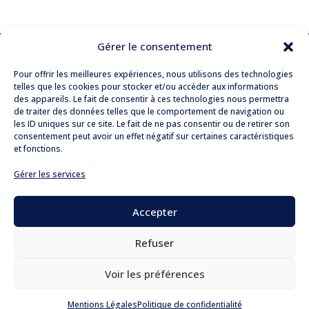
Gérer le consentement
Pour offrir les meilleures expériences, nous utilisons des technologies
telles que les cookies pour stocker et/ou accéder aux informations
des appareils. Le fait de consentir à ces technologies nous permettra
190 Boulevard Haussmann
de traiter des données telles que le comportement de navigation ou
75008 Paris
les ID uniques sur ce site. Le fait de ne pas consentir ou de retirer son
consentement peut avoir un effet négatif sur certaines caractéristiques
T. + 33 (
0)1 76 21 77 00
et fonctions.
contact@lekieffre-avocats.com
Gérer les services
Accueil
Le cabinet
Accepter
Blog
Contact
Refuser
Mentions Légales
Politique de confidentialité
Voir les préférences
Conception :
WEBAIX
Mentions Légales
Politique de confidentialité