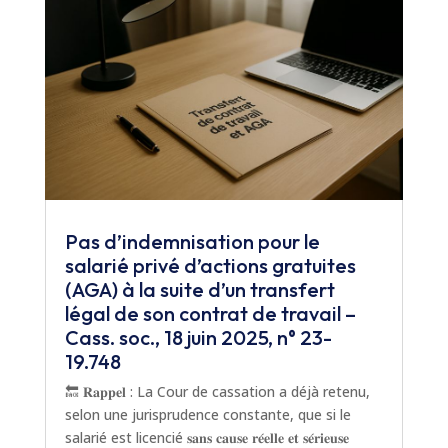
Pas d’indemnisation pour le
salarié privé d’actions gratuites
(AGA) à la suite d’un transfert
légal de son contrat de travail –
Cass. soc., 18 juin 2025, n° 23-
19.748
🔙 𝐑𝐚𝐩𝐩𝐞𝐥 : La Cour de cassation a déjà retenu,
selon une jurisprudence constante, que si le
salarié est licencié 𝐬𝐚𝐧𝐬 𝐜𝐚𝐮𝐬𝐞 𝐫𝐞́𝐞𝐥𝐥𝐞 𝐞𝐭 𝐬𝐞́𝐫𝐢𝐞𝐮𝐬𝐞