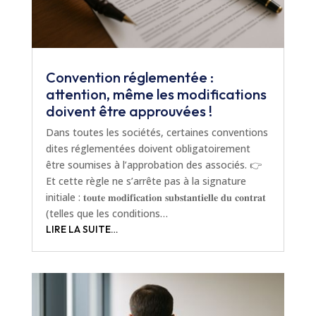
Convention réglementée :
attention, même les modifications
doivent être approuvées !
Dans toutes les sociétés, certaines conventions
dites réglementées doivent obligatoirement
être soumises à l’approbation des associés. 👉
Et cette règle ne s’arrête pas à la signature
initiale : 𝐭𝐨𝐮𝐭𝐞 𝐦𝐨𝐝𝐢𝐟𝐢𝐜𝐚𝐭𝐢𝐨𝐧 𝐬𝐮𝐛𝐬𝐭𝐚𝐧𝐭𝐢𝐞𝐥𝐥𝐞 𝐝𝐮 𝐜𝐨𝐧𝐭𝐫𝐚𝐭
(telles que les conditions…
LIRE LA SUITE…