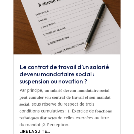
Le contrat de travail d’un salarié
devenu mandataire social :
suspension ou novation ?
Par principe, 𝐮𝐧 𝐬𝐚𝐥𝐚𝐫𝐢𝐞́ 𝐝𝐞𝐯𝐞𝐧𝐮 𝐦𝐚𝐧𝐝𝐚𝐭𝐚𝐢𝐫𝐞 𝐬𝐨𝐜𝐢𝐚𝐥
𝐩𝐞𝐮𝐭 𝐜𝐮𝐦𝐮𝐥𝐞𝐫 𝐬𝐨𝐧 𝐜𝐨𝐧𝐭𝐫𝐚𝐭 𝐝𝐞 𝐭𝐫𝐚𝐯𝐚𝐢𝐥 𝐞𝐭 𝐬𝐨𝐧 𝐦𝐚𝐧𝐝𝐚𝐭
𝐬𝐨𝐜𝐢𝐚𝐥, sous réserve du respect de trois
conditions cumulatives : 𝟏. Exercice de 𝐟𝐨𝐧𝐜𝐭𝐢𝐨𝐧𝐬
𝐭𝐞𝐜𝐡𝐧𝐢𝐪𝐮𝐞𝐬 𝐝𝐢𝐬𝐭𝐢𝐧𝐜𝐭𝐞𝐬 de celles exercées au titre
du mandat ;𝟐. Perception…
LIRE LA SUITE…