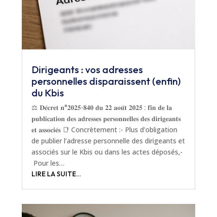
Dirigeants : vos adresses
personnelles disparaissent (enfin)
du Kbis
⚖️ 𝐃𝐞́𝐜𝐫𝐞𝐭 𝐧°𝟐𝟎𝟐𝟓-𝟖𝟒𝟎 𝐝𝐮 𝟐𝟐 𝐚𝐨𝐮̂𝐭 𝟐𝟎𝟐𝟓 : 𝐟𝐢𝐧 𝐝𝐞 𝐥𝐚
𝐩𝐮𝐛𝐥𝐢𝐜𝐚𝐭𝐢𝐨𝐧 𝐝𝐞𝐬 𝐚𝐝𝐫𝐞𝐬𝐬𝐞𝐬 𝐩𝐞𝐫𝐬𝐨𝐧𝐧𝐞𝐥𝐥𝐞𝐬 𝐝𝐞𝐬 𝐝𝐢𝐫𝐢𝐠𝐞𝐚𝐧𝐭𝐬
𝐞𝐭 𝐚𝐬𝐬𝐨𝐜𝐢𝐞́𝐬 📑 Concrètement :- Plus d’obligation
de publier l’adresse personnelle des dirigeants et
associés sur le Kbis ou dans les actes déposés,-
Pour les…
LIRE LA SUITE…