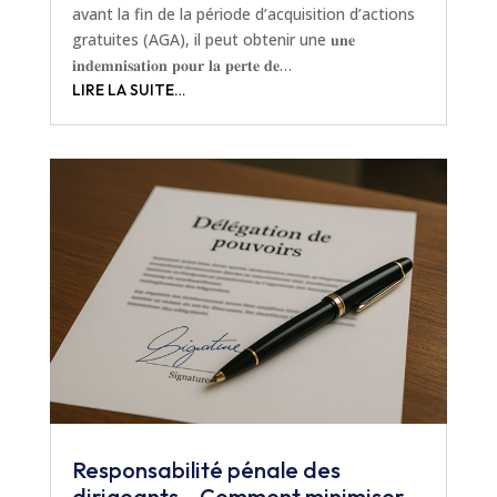
avant la fin de la période d’acquisition d’actions
gratuites (AGA), il peut obtenir une 𝐮𝐧𝐞
𝐢𝐧𝐝𝐞𝐦𝐧𝐢𝐬𝐚𝐭𝐢𝐨𝐧 𝐩𝐨𝐮𝐫 𝐥𝐚 𝐩𝐞𝐫𝐭𝐞 𝐝𝐞…
LIRE LA SUITE…
Responsabilité pénale des
dirigeants – Comment minimiser