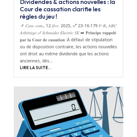
Dividendes & actions nouvelles : la
Cour de cassation clarifie les
règles du jeu !
📌 𝐶𝑎𝑠𝑠. 𝑐𝑜𝑚., 12 𝑓𝑒́𝑣𝑟. 2025, 𝑛° 23-16.179 𝐹-𝐵, 𝐴𝐵𝐶
𝐴𝑟𝑏𝑖𝑡𝑟𝑎𝑔𝑒 𝑐/ 𝑆𝑐ℎ𝑛𝑒𝑖𝑑𝑒𝑟 𝐸𝑙𝑒𝑐𝑡𝑟𝑖𝑐 𝑆𝐸 ➡️ 𝐏𝐫𝐢𝐧𝐜𝐢𝐩𝐞 𝐫𝐚𝐩𝐩𝐞𝐥𝐞́
𝐩𝐚𝐫 𝐥𝐚 𝐂𝐨𝐮𝐫 𝐝𝐞 𝐜𝐚𝐬𝐬𝐚𝐭𝐢𝐨𝐧 :À défaut de stipulation
ou de disposition contraire, les actions nouvelles
ont droit au même dividende que les actions
anciennes, dès…
LIRE LA SUITE…