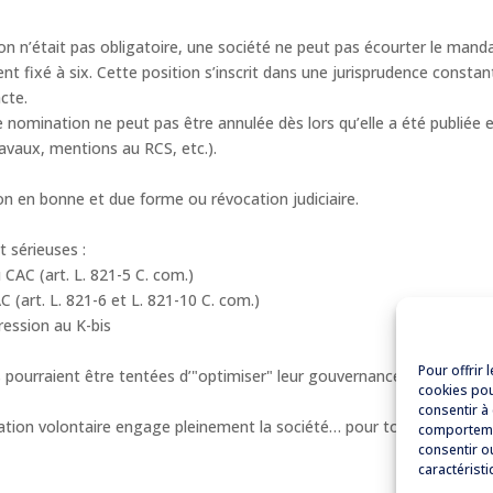
si la désignation n’était pas obligatoire, une société ne peut pas écourter le mand
ement fixé à six. Cette position s’inscrit dans une jurisprudence consta
cte.
 Une résolution de nomination ne peut pas être annulée dès lors qu’elle a été publiée 
avaux, mentions au RCS, etc.).
n en bonne et due forme ou révocation judiciaire.
 sérieuses :
u CAC (art. L. 821-5 C. com.)
C (art. L. 821-6 et L. 821-10 C. com.)
ression au K-bis
Pour offrir 
és pourraient être tentées d’"optimiser" leur gouvernance ou leurs coû
cookies pou
consentir à
𝐢𝐨𝐧 ! Une nomination volontaire engage pleinement la société… pour toute la durée
comportemen
consentir o
caractéristi