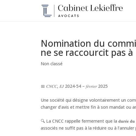
Nomination du commis
ne se raccourcit pas à 
Non classé
📅 𝐶𝑁𝐶𝐶, 𝐸𝐽 2024-54 – 𝑓𝑒́𝑣𝑟𝑖𝑒𝑟 2025
Une société qui désigne volontairement un comm
changer d’avis et mettre fin à son mandat ou annuler la
🔍 La CNCC rappelle fermement que la 𝐝𝐮𝐫𝐞́𝐞 𝐝𝐮 𝐦
associés ne suffit pas à la réduire ou à l’annule