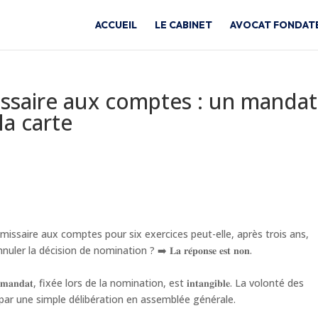
ACCUEIL
LE CABINET
AVOCAT FONDAT
saire aux comptes : un mandat
la carte
issaire aux comptes pour six exercices peut-elle, après trois ans,
 décision de nomination ? ➡️ 𝐋𝐚 𝐫𝐞́𝐩𝐨𝐧𝐬𝐞 𝐞𝐬𝐭 𝐧𝐨𝐧.
𝐧𝐝𝐚𝐭, fixée lors de la nomination, est 𝐢𝐧𝐭𝐚𝐧𝐠𝐢𝐛𝐥𝐞. La volonté des
r par une simple délibération en assemblée générale.