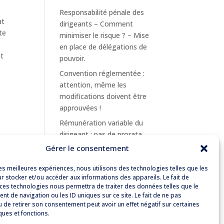
Responsabilité pénale des
at
dirigeants – Comment
nte
minimiser le risque ? – Mise
en place de délégations de
et
pouvoir.
Convention réglementée :
attention, même les
modifications doivent être
approuvées !
Rémunération variable du
dirigeant : pas de prorata
temporis en cas de départ en
Gérer le consentement
cours de mandat !
les meilleures expériences, nous utilisons des technologies telles que les
ts.
r stocker et/ou accéder aux informations des appareils. Le fait de
 ces technologies nous permettra de traiter des données telles que le
t de navigation ou les ID uniques sur ce site. Le fait de ne pas
u de retirer son consentement peut avoir un effet négatif sur certaines
ques et fonctions.