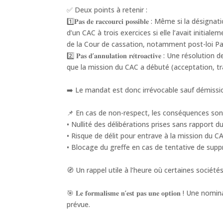
✅ Deux points à retenir :
1️⃣𝐏𝐚𝐬 𝐝𝐞 𝐫𝐚𝐜𝐜𝐨𝐮𝐫𝐜𝐢 𝐩𝐨𝐬𝐬𝐢𝐛𝐥𝐞 : Même 
d’un CAC à trois exercices si elle l’avait initial
de la Cour de cassation, notamment post-loi Pa
2️⃣ 𝐏𝐚𝐬 𝐝’𝐚𝐧𝐧𝐮𝐥𝐚𝐭𝐢𝐨𝐧 𝐫𝐞́𝐭𝐫𝐨𝐚𝐜𝐭𝐢𝐯𝐞 :
que la mission du CAC a débuté (acceptation, tr
➡️ Le mandat est donc irrévocable sauf démissio
📌 En cas de non-respect, les conséquences sont
• Nullité des délibérations prises sans rapport d
• Risque de délit pour entrave à la mission du CA
• Blocage du greffe en cas de tentative de supp
🧭 Un rappel utile à l’heure où certaines sociét
🎯 𝐋𝐞 𝐟𝐨𝐫𝐦𝐚𝐥𝐢𝐬𝐦𝐞 𝐧’𝐞𝐬𝐭 𝐩𝐚𝐬 𝐮𝐧𝐞 𝐨𝐩𝐭
prévue.